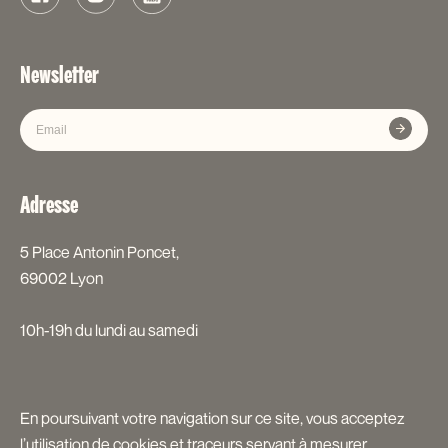
Newsletter
Adresse
5 Place Antonin Poncet,
69002 Lyon
10h-19h du lundi au samedi
En poursuivant votre navigation sur ce site, vous acceptez
© 2022 Librairie Expérience
Réalisé par
Bihua
l’utilisation de cookies et traceurs servant à mesurer