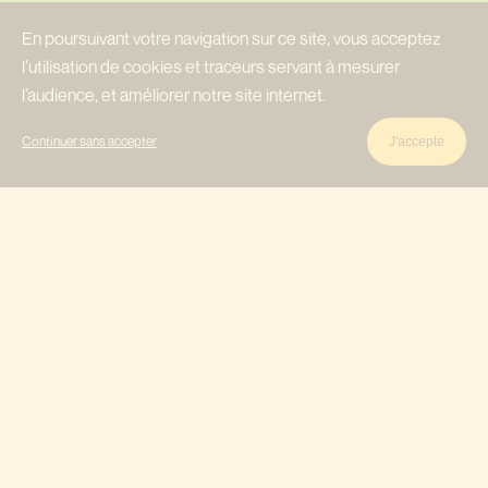
En poursuivant votre navigation sur ce site, vous acceptez
l’utilisation de cookies et traceurs servant à mesurer
l’audience, et améliorer notre site internet.
Continuer sans accepter
J'accepte
PANIQUE AQUATIQUE
Auteur
Editeur
Genre
Dan Santat
Rue de
Jeunesse
Sèvres
Année
One
Shot
2024